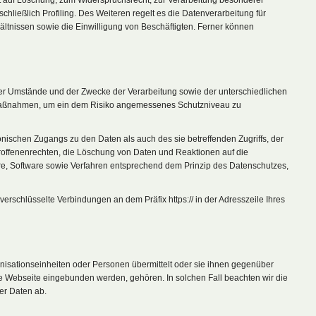
 auf Löschung, zum Widerspruchsrecht, zur Verarbeitung besonderer
ließlich Profiling. Des Weiteren regelt es die Datenverarbeitung für
tnissen sowie die Einwilligung von Beschäftigten. Ferner können
der Umstände und der Zwecke der Verarbeitung sowie der unterschiedlichen
e Maßnahmen, um ein dem Risiko angemessenes Schutzniveau zu
nischen Zugangs zu den Daten als auch des sie betreffenden Zugriffs, der
roffenenrechten, die Löschung von Daten und Reaktionen auf die
re, Software sowie Verfahren entsprechend dem Prinzip des Datenschutzes,
rschlüsselte Verbindungen an dem Präfix https:// in der Adresszeile Ihres
isationseinheiten oder Personen übermittelt oder sie ihnen gegenüber
ine Webseite eingebunden werden, gehören. In solchen Fall beachten wir die
er Daten ab.