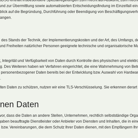
DSG enthält insbesondere Spezialregelungen zum Recht auf Auskunft, zum Recht
 zur Übermittlung sowie automatisierten Entscheidungsfindung im Einzelfall einsch
lick auf die Begründung, Durchführung oder Beendigung von Beschäftigungsverhäl
langen.
g des Stands der Technik, der Implementierungskosten und der Art, des Umfangs, 
 und Freiheiten natürlicher Personen geeignete technische und organisatorisch
ntegrität und Verfügbarkeit von Daten durch Kontrolle des physischen und elektro
ng. Des Weiteren haben wir Verfahren eingerichtet, die eine Wahrnehmung von Bet
z personenbezogener Daten bereits bei der Entwicklung bzw. Auswahl von Hardwa
.
en Daten zu schützen, nutzen wir eine TLS-Verschlüsselung. Sie erkennen derart ve
enen Daten
 dass die Daten an andere Stellen, Unternehmen, rechtlich selbstständige Organ
aben beauftragte Dienstleister oder Anbieter von Diensten und Inhalten, die in e
bzw. Vereinbarungen, die dem Schutz Ihrer Daten dienen, mit den Empfängern Ihr