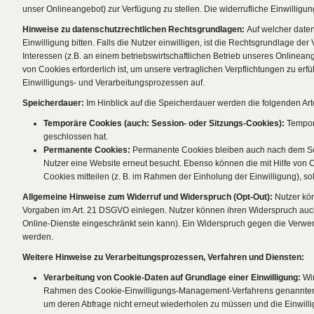
unser Onlineangebot) zur Verfügung zu stellen. Die widerrufliche Einwillig
Hinweise zu datenschutzrechtlichen Rechtsgrundlagen:
Auf welcher date
Einwilligung bitten. Falls die Nutzer einwilligen, ist die Rechtsgrundlage de
Interessen (z.B. an einem betriebswirtschaftlichen Betrieb unseres Onlinean
von Cookies erforderlich ist, um unsere vertraglichen Verpflichtungen zu e
Einwilligungs- und Verarbeitungsprozessen auf.
Speicherdauer:
Im Hinblick auf die Speicherdauer werden die folgenden Ar
Temporäre Cookies (auch: Session- oder Sitzungs-Cookies):
Temporä
geschlossen hat.
Permanente Cookies:
Permanente Cookies bleiben auch nach dem Schl
Nutzer eine Website erneut besucht. Ebenso können die mit Hilfe von
Cookies mitteilen (z. B. im Rahmen der Einholung der Einwilligung), 
Allgemeine Hinweise zum Widerruf und Widerspruch (Opt-Out):
Nutzer kö
Vorgaben im Art. 21 DSGVO einlegen. Nutzer können ihren Widerspruch auch 
Online-Dienste eingeschränkt sein kann). Ein Widerspruch gegen die Verw
werden.
Weitere Hinweise zu Verarbeitungsprozessen, Verfahren und Diensten:
Verarbeitung von Cookie-Daten auf Grundlage einer Einwilligung:
Wi
Rahmen des Cookie-Einwilligungs-Management-Verfahrens genannten Ve
um deren Abfrage nicht erneut wiederholen zu müssen und die Einwill