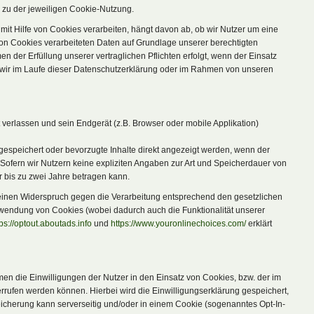
n zu der jeweiligen Cookie-Nutzung.
it Hilfe von Cookies verarbeiten, hängt davon ab, ob wir Nutzer um eine
fe von Cookies verarbeiteten Daten auf Grundlage unserer berechtigten
 der Erfüllung unserer vertraglichen Pflichten erfolgt, wenn der Einsatz
en wir im Laufe dieser Datenschutzerklärung oder im Rahmen von unseren
erlassen und sein Endgerät (z.B. Browser oder mobile Applikation)
speichert oder bevorzugte Inhalte direkt angezeigt werden, wenn der
ofern wir Nutzern keine expliziten Angaben zur Art und Speicherdauer von
 bis zu zwei Jahre betragen kann.
einen Widerspruch gegen die Verarbeitung entsprechend den gesetzlichen
rwendung von Cookies (wobei dadurch auch die Funktionalität unserer
tps://optout.aboutads.info
und
https://www.youronlinechoices.com/
erklärt
n die Einwilligungen der Nutzer in den Einsatz von Cookies, bzw. der im
ufen werden können. Hierbei wird die Einwilligungserklärung gespeichert,
icherung kann serverseitig und/oder in einem Cookie (sogenanntes Opt-In-