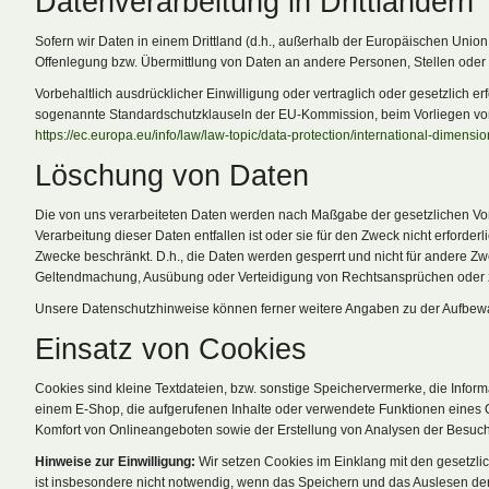
Datenverarbeitung in Drittländern
Sofern wir Daten in einem Drittland (d.h., außerhalb der Europäischen Uni
Offenlegung bzw. Übermittlung von Daten an andere Personen, Stellen oder U
Vorbehaltlich ausdrücklicher Einwilligung oder vertraglich oder gesetzlich e
sogenannte Standardschutzklauseln der EU-Kommission, beim Vorliegen von Z
https://ec.europa.eu/info/law/law-topic/data-protection/international-dimensi
Löschung von Daten
Die von uns verarbeiteten Daten werden nach Maßgabe der gesetzlichen Vorg
Verarbeitung dieser Daten entfallen ist oder sie für den Zweck nicht erforder
Zwecke beschränkt. D.h., die Daten werden gesperrt und nicht für andere Zw
Geltendmachung, Ausübung oder Verteidigung von Rechtsansprüchen oder zum 
Unsere Datenschutzhinweise können ferner weitere Angaben zu der Aufbewah
Einsatz von Cookies
Cookies sind kleine Textdateien, bzw. sonstige Speichervermerke, die Info
einem E-Shop, die aufgerufenen Inhalte oder verwendete Funktionen eines O
Komfort von Onlineangeboten sowie der Erstellung von Analysen der Besuc
Hinweise zur Einwilligung:
Wir setzen Cookies im Einklang mit den gesetzlic
ist insbesondere nicht notwendig, wenn das Speichern und das Auslesen der