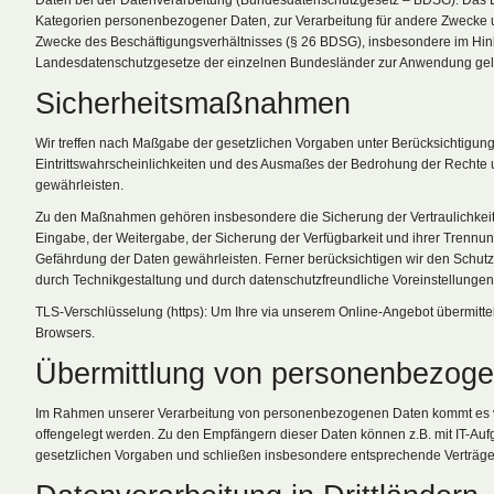
Daten bei der Datenverarbeitung (Bundesdatenschutzgesetz – BDSG). Das B
Kategorien personenbezogener Daten, zur Verarbeitung für andere Zwecke und
Zwecke des Beschäftigungsverhältnisses (§ 26 BDSG), insbesondere im Hinb
Landesdatenschutzgesetze der einzelnen Bundesländer zur Anwendung ge
Sicherheitsmaßnahmen
Wir treffen nach Maßgabe der gesetzlichen Vorgaben unter Berücksichtigun
Eintrittswahrscheinlichkeiten und des Ausmaßes der Bedrohung der Rechte
gewährleisten.
Zu den Maßnahmen gehören insbesondere die Sicherung der Vertraulichkeit, I
Eingabe, der Weitergabe, der Sicherung der Verfügbarkeit und ihrer Trennu
Gefährdung der Daten gewährleisten. Ferner berücksichtigen wir den Schut
durch Technikgestaltung und durch datenschutzfreundliche Voreinstellungen
TLS-Verschlüsselung (https): Um Ihre via unserem Online-Angebot übermittelt
Browsers.
Übermittlung von personenbezog
Im Rahmen unserer Verarbeitung von personenbezogenen Daten kommt es vor,
offengelegt werden. Zu den Empfängern dieser Daten können z.B. mit IT-Aufg
gesetzlichen Vorgaben und schließen insbesondere entsprechende Verträge 