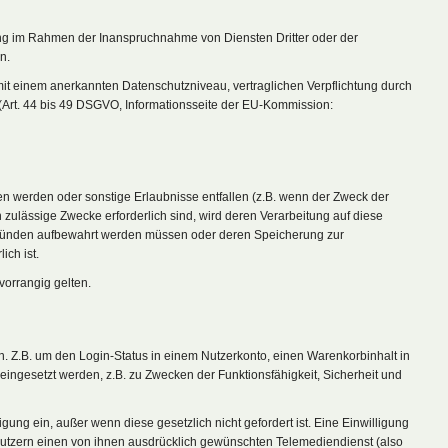
tung im Rahmen der Inanspruchnahme von Diensten Dritter oder der
n.
n mit einem anerkannten Datenschutzniveau, vertraglichen Verpflichtung durch
(Art. 44 bis 49 DSGVO, Informationsseite der EU-Kommission:
n werden oder sonstige Erlaubnisse entfallen (z.B. wenn der Zweck der
ch zulässige Zwecke erforderlich sind, wird deren Verarbeitung auf diese
en Gründen aufbewahrt werden müssen oder deren Speicherung zur
ch ist.
orrangig gelten.
. Z.B. um den Login-Status in einem Nutzerkonto, einen Warenkorbinhalt in
ngesetzt werden, z.B. zu Zwecken der Funktionsfähigkeit, Sicherheit und
ung ein, außer wenn diese gesetzlich nicht gefordert ist. Eine Einwilligung
Nutzern einen von ihnen ausdrücklich gewünschten Telemediendienst (also