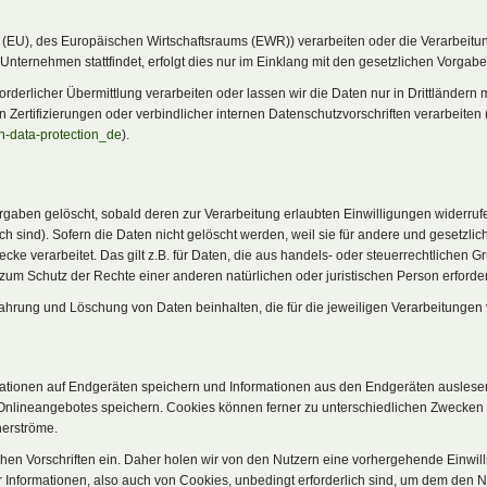
on (EU), des Europäischen Wirtschaftsraums (EWR)) verarbeiten oder die Verarbei
nternehmen stattfindet, erfolgt dies nur im Einklang mit den gesetzlichen Vorgabe
rforderlicher Übermittlung verarbeiten oder lassen wir die Daten nur in Drittländer
ertifizierungen oder verbindlicher internen Datenschutzvorschriften verarbeiten 
on-data-protection_de
).
aben gelöscht, sobald deren zur Verarbeitung erlaubten Einwilligungen widerrufe
lich sind). Sofern die Daten nicht gelöscht werden, weil sie für andere und gesetzli
ecke verarbeitet. Das gilt z.B. für Daten, die aus handels- oder steuerrechtlich
Schutz der Rechte einer anderen natürlichen oder juristischen Person erforderli
rung und Löschung von Daten beinhalten, die für die jeweiligen Verarbeitungen v
rmationen auf Endgeräten speichern und Informationen aus den Endgeräten auslesen
nlineangebotes speichern. Cookies können ferner zu unterschiedlichen Zwecken ei
herströme.
hen Vorschriften ein. Daher holen wir von den Nutzern eine vorhergehende Einwillig
 Informationen, also auch von Cookies, unbedingt erforderlich sind, um dem den 