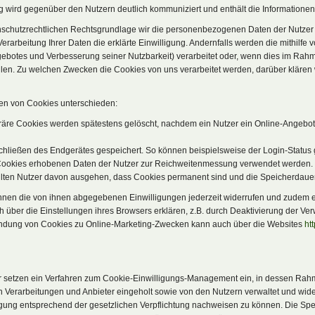
ung wird gegenüber den Nutzern deutlich kommuniziert und enthält die Informatione
nschutzrechtlichen Rechtsgrundlage wir die personenbezogenen Daten der Nutzer m
r Verarbeitung Ihrer Daten die erklärte Einwilligung. Andernfalls werden die mithil
gebotes und Verbesserung seiner Nutzbarkeit) verarbeitet oder, wenn dies im Rahmen
rfüllen. Zu welchen Zwecken die Cookies von uns verarbeitet werden, darüber klär
ten von Cookies unterschieden:
re Cookies werden spätestens gelöscht, nachdem ein Nutzer ein Online-Angebot v
ießen des Endgerätes gespeichert. So können beispielsweise der Login-Status ge
 Cookies erhobenen Daten der Nutzer zur Reichweitenmessung verwendet werden. S
sollten Nutzer davon ausgehen, dass Cookies permanent sind und die Speicherdauer
nnen die von ihnen abgegebenen Einwilligungen jederzeit widerrufen und zudem 
über die Einstellungen ihres Browsers erklären, z.B. durch Deaktivierung der Ve
endung von Cookies zu Online-Marketing-Zwecken kann auch über die Websites
ht
r setzen ein Verfahren zum Cookie-Einwilligungs-Management ein, in dessen Rahme
rarbeitungen und Anbieter eingeholt sowie von den Nutzern verwaltet und widerr
igung entsprechend der gesetzlichen Verpflichtung nachweisen zu können. Die Spe