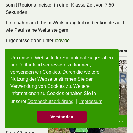
somit Regionalmeister in einer Klasse Zeit von 7,50
Sekunden.
Finn nahm auch beim Weitsprung teil und er konnte auch
wie Paul seine Weite steigern.
Ergebnisse dann unter
ladv.de
Macht weiter so euer Trainer
Um unsere Webseite für Sie optimal zu gestalten
Winterlaufserie
und fortlaufend verbessern zu können,
verwenden wir Cookies. Durch die weitere
Teil-1 Sa.
Nutzung der Webseite stimmen Sie der
10
.12.2022 bei
Verwendung von Cookies zu. Weitere
der DJK SG
Informationen zu Cookies erhalten Sie in
Göppingen im
unserer
Datenschutzerklärung
|
Impressum
Oberholz
Verstanden
Mit dabei waren
Moritz Wolf und
Finn Kälberer.