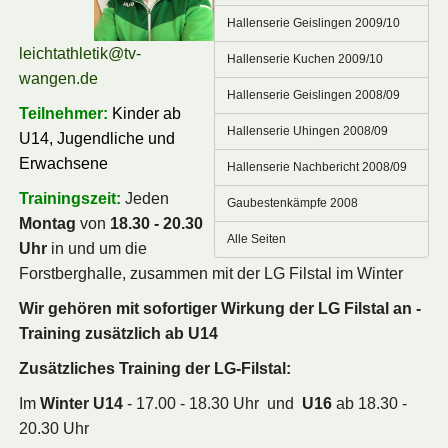
Hallenserie Geislingen 2009/10
leichtathletik@tv-
Hallenserie Kuchen 2009/10
wangen.de
Hallenserie Geislingen 2008/09
Teilnehmer:
Kinder ab
Hallenserie Uhingen 2008/09
U14, Jugendliche und
Erwachsene
Hallenserie Nachbericht 2008/09
Trainingszeit:
Jeden
Gaubestenkämpfe 2008
Montag
von
18.30 - 20.30
Alle Seiten
Uhr
in und um die
Forstberghalle, zusammen mit der LG Filstal im Winter
Wir gehören mit sofortiger Wirkung der LG Filstal an -
Training zusätzlich ab U14
Zusätzliches Training der LG-Filstal:
Im
Winter
U14
- 17.00 - 18.30 Uhr
und
U16
ab 18.30 -
20.30 Uhr