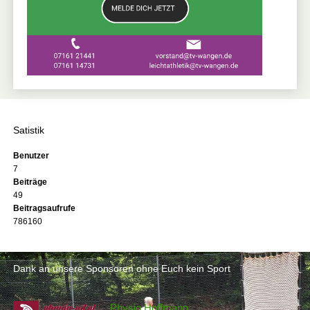
Satistik
Benutzer
7
Beiträge
49
Beitragsaufrufe
786160
Dank an unsere Sponsoren ohne Euch kein Sport
Physio Hoffmann