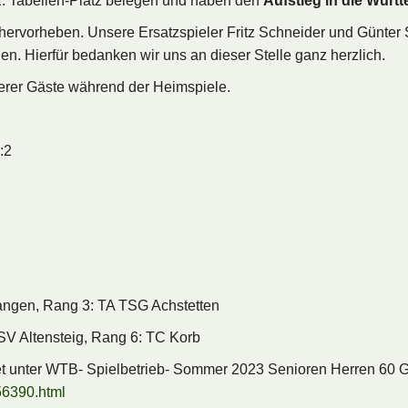
 2. Tabellen-Platz belegen und haben den
Aufstieg in die Würt
hervorheben. Unsere Ersatzspieler Fritz Schneider und Günter
en. Hierfür bedanken wir uns an dieser Stelle ganz herzlich.
serer Gäste während der Heimspiele.
:2
angen, Rang 3: TA TSG Achstetten
ensteig, Rang 6: TC Korb
ernet unter WTB- Spielbetrieb- Sommer 2023 Senioren Herren 6
56390.html