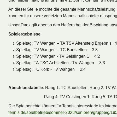
und heißen Matchs für uns mit 4:2. Somit konnten wir den
An dieser Stelle möchte die gesamte Mannschaftsleistung 
konnten für unsere verletzten Mannschaftsspieler einspring
Unser Dank gilt ebenso den Helfern bei der Bewirtung un
Spielergebnisse
Spieltag: TV Wangen – TA TSV Altensteig Ergebnis: 4
Spieltag: TV Wangen – TC Baustetten 3:3
Spieltag: TV Wangen - TV Geislingen 1 4:2
Spieltag: TA TSG Achstetten - TV Wangen 3:3
Spieltag: TC Korb - TV Wangen 2:4
Abschlusstabelle:
Rang 1: TC Baustetten, Rang 2: TV W
Rang 4: TV Geislingen 1, Rang 5: TA TSV Alt
Die Spielberichte können für Tennis interessierte im Int
tennis.de/spielbetrieb/sommer-2023/senioren/gruppe/g/18